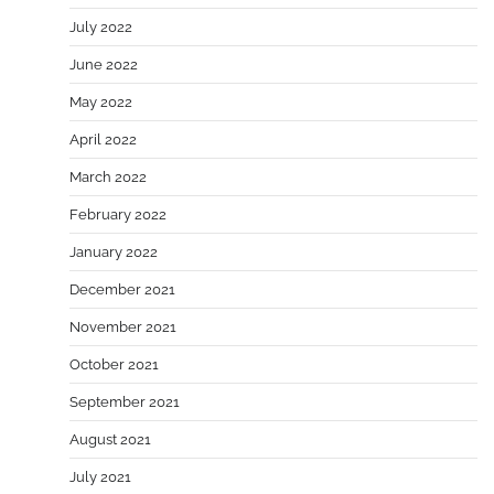
July 2022
June 2022
May 2022
April 2022
March 2022
February 2022
January 2022
December 2021
November 2021
October 2021
September 2021
August 2021
July 2021