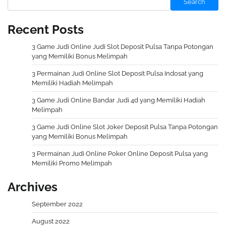
Search
Recent Posts
3 Game Judi Online Judi Slot Deposit Pulsa Tanpa Potongan
yang Memiliki Bonus Melimpah
3 Permainan Judi Online Slot Deposit Pulsa Indosat yang
Memiliki Hadiah Melimpah
3 Game Judi Online Bandar Judi 4d yang Memiliki Hadiah
Melimpah
3 Game Judi Online Slot Joker Deposit Pulsa Tanpa Potongan
yang Memiliki Bonus Melimpah
3 Permainan Judi Online Poker Online Deposit Pulsa yang
Memiliki Promo Melimpah
Archives
September 2022
August 2022