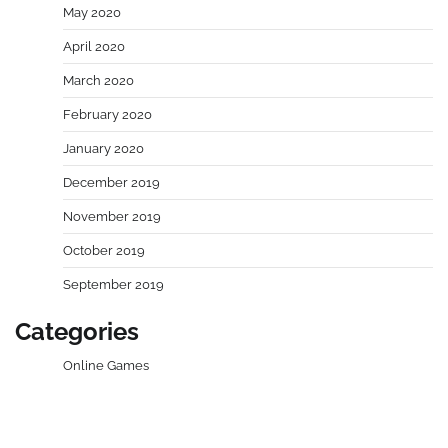
May 2020
April 2020
March 2020
February 2020
January 2020
December 2019
November 2019
October 2019
September 2019
Categories
Online Games