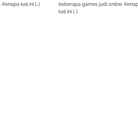
 Kenapa kali ini […]
beberapa games judi online. Kena
kali ini […]