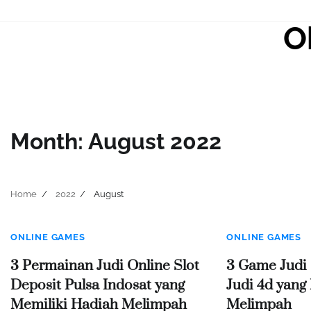
Skip
to
Oh
content
Month:
August 2022
Home
2022
August
3 min read
3 min read
ONLINE GAMES
ONLINE GAMES
3 Permainan Judi Online Slot
3 Game Judi
Deposit Pulsa Indosat yang
Judi 4d yang
Memiliki Hadiah Melimpah
Melimpah