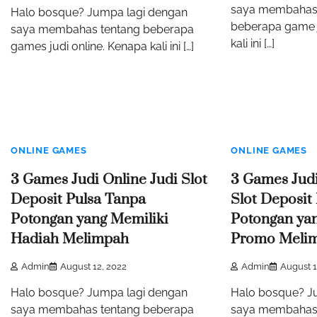
saya membahas
Halo bosque? Jumpa lagi dengan
beberapa game j
saya membahas tentang beberapa
kali ini […]
games judi online. Kenapa kali ini […]
3 min read
3 min read
ONLINE GAMES
ONLINE GAMES
3 Games Judi Online Judi Slot
3 Games Jud
Deposit Pulsa Tanpa
Slot Deposit
Potongan yang Memiliki
Potongan yan
Hadiah Melimpah
Promo Meli
Admin
August 12, 2022
Admin
August 1
Halo bosque? Jumpa lagi dengan
Halo bosque? J
saya membahas tentang beberapa
saya membahas 