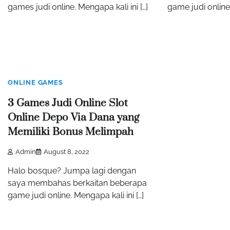
games judi online. Mengapa kali ini […]
game judi online.
3 min read
ONLINE GAMES
3 Games Judi Online Slot
Online Depo Via Dana yang
Memiliki Bonus Melimpah
Admin
August 8, 2022
Halo bosque? Jumpa lagi dengan
saya membahas berkaitan beberapa
game judi online. Mengapa kali ini […]