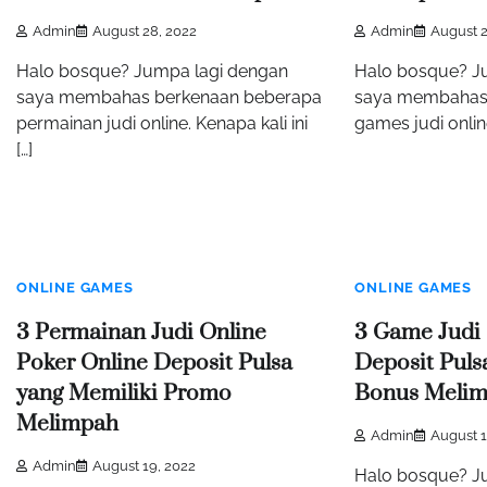
Admin
August 28, 2022
Admin
August 2
Halo bosque? Jumpa lagi dengan
Halo bosque? J
saya membahas berkenaan beberapa
saya membahas 
permainan judi online. Kenapa kali ini
games judi online
[…]
3 min read
3 min read
ONLINE GAMES
ONLINE GAMES
3 Permainan Judi Online
3 Game Judi 
Poker Online Deposit Pulsa
Deposit Puls
yang Memiliki Promo
Bonus Meli
Melimpah
Admin
August 1
Admin
August 19, 2022
Halo bosque? J