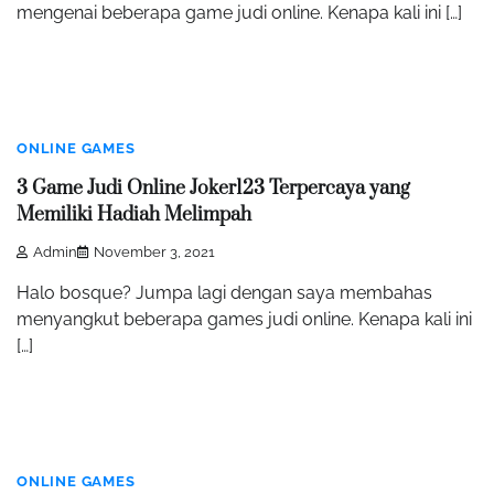
mengenai beberapa game judi online. Kenapa kali ini […]
3 min read
ONLINE GAMES
3 Game Judi Online Joker123 Terpercaya yang
Memiliki Hadiah Melimpah
Admin
November 3, 2021
Halo bosque? Jumpa lagi dengan saya membahas
menyangkut beberapa games judi online. Kenapa kali ini
[…]
3 min read
ONLINE GAMES