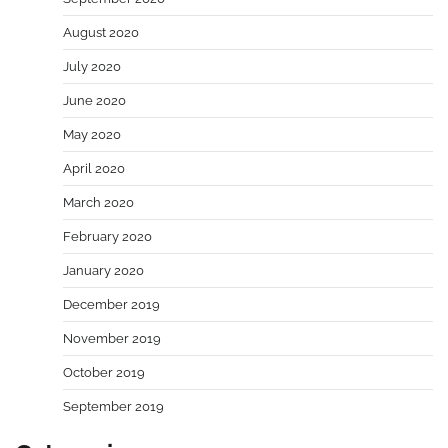
August 2020
July 2020
June 2020
May 2020
April 2020
March 2020
February 2020
January 2020
December 2019
November 2019
October 2019
September 2019