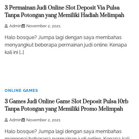
3 Permainan Judi Online Slot Deposit Via Pulsa
Tanpa Potongan yang Memiliki Hadiah Melimpah
Admin
November 2, 2021
Halo bosque? Jumpa lagi dengan saya membahas
menyangkut beberapa permainan judi online. Kenapa
kali ini […]
3 min read
ONLINE GAMES
3 Games Judi Online Game Slot Deposit Pulsa 10rb
Tanpa Potongan yang Memiliki Promo Melimpah
Admin
November 2, 2021
Halo bosque? Jumpa lagi dengan saya membahas
mengenai beberapa permainan judi online. Kenapa kali