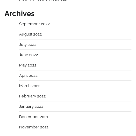
Archives
September 2022
August 2022
July 2022
June 2022
May 2022
April 2022
March 2022
February 2022
January 2022
December 2021
November 2021