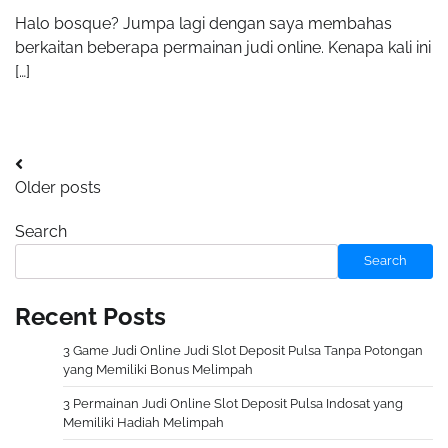
Halo bosque? Jumpa lagi dengan saya membahas
berkaitan beberapa permainan judi online. Kenapa kali ini
[…]
Posts
Older posts
navigation
Search
Search
Recent Posts
3 Game Judi Online Judi Slot Deposit Pulsa Tanpa Potongan
yang Memiliki Bonus Melimpah
3 Permainan Judi Online Slot Deposit Pulsa Indosat yang
Memiliki Hadiah Melimpah