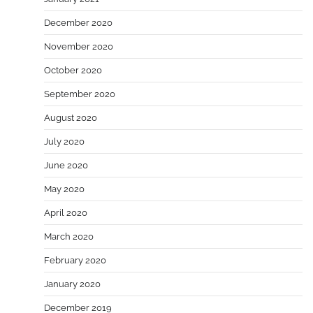
December 2020
November 2020
October 2020
September 2020
August 2020
July 2020
June 2020
May 2020
April 2020
March 2020
February 2020
January 2020
December 2019