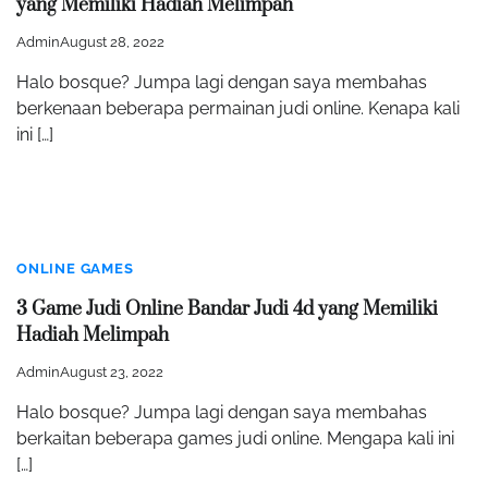
yang Memiliki Hadiah Melimpah
Admin
August 28, 2022
Halo bosque? Jumpa lagi dengan saya membahas
berkenaan beberapa permainan judi online. Kenapa kali
ini […]
ONLINE GAMES
3 Game Judi Online Bandar Judi 4d yang Memiliki
Hadiah Melimpah
Admin
August 23, 2022
Halo bosque? Jumpa lagi dengan saya membahas
berkaitan beberapa games judi online. Mengapa kali ini
[…]