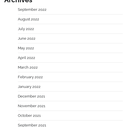
September 2022
August 2022
July 2022
June 2022
May 2022
April 2022
March 2022
February 2022
January 2022
December 2021
November 2021
October 2021
September 2021