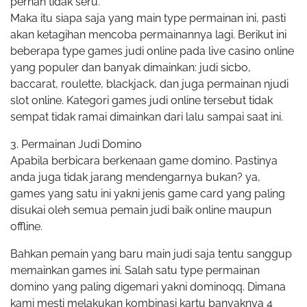
pernah tidak seru.
Maka itu siapa saja yang main type permainan ini, pasti
akan ketagihan mencoba permainannya lagi. Berikut ini
beberapa type games judi online pada live casino online
yang populer dan banyak dimainkan: judi sicbo,
baccarat, roulette, blackjack, dan juga permainan njudi
slot online. Kategori games judi online tersebut tidak
sempat tidak ramai dimainkan dari lalu sampai saat ini.
3. Permainan Judi Domino
Apabila berbicara berkenaan game domino. Pastinya
anda juga tidak jarang mendengarnya bukan? ya,
games yang satu ini yakni jenis game card yang paling
disukai oleh semua pemain judi baik online maupun
offline.
Bahkan pemain yang baru main judi saja tentu sanggup
memainkan games ini. Salah satu type permainan
domino yang paling digemari yakni dominoqq. Dimana
kami mesti melakukan kombinasi kartu banyaknya 4