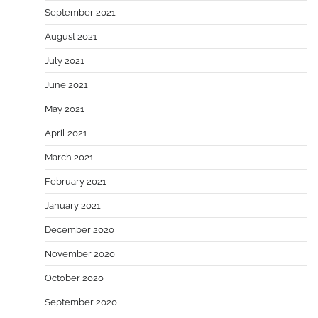
September 2021
August 2021
July 2021
June 2021
May 2021
April 2021
March 2021
February 2021
January 2021
December 2020
November 2020
October 2020
September 2020