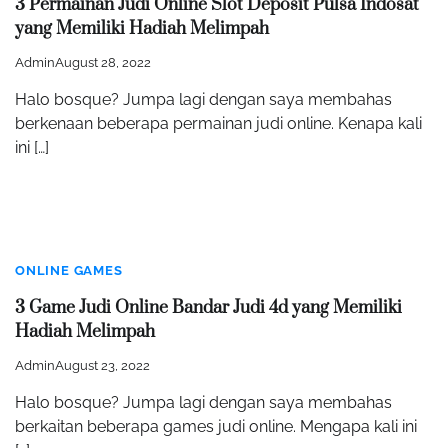
3 Permainan Judi Online Slot Deposit Pulsa Indosat
yang Memiliki Hadiah Melimpah
Admin
August 28, 2022
Halo bosque? Jumpa lagi dengan saya membahas
berkenaan beberapa permainan judi online. Kenapa kali
ini […]
ONLINE GAMES
3 Game Judi Online Bandar Judi 4d yang Memiliki
Hadiah Melimpah
Admin
August 23, 2022
Halo bosque? Jumpa lagi dengan saya membahas
berkaitan beberapa games judi online. Mengapa kali ini