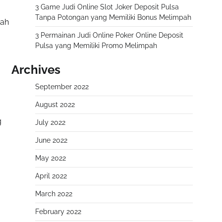
3 Game Judi Online Slot Joker Deposit Pulsa
Tanpa Potongan yang Memiliki Bonus Melimpah
dah
3 Permainan Judi Online Poker Online Deposit
Pulsa yang Memiliki Promo Melimpah
Archives
September 2022
August 2022
g
July 2022
June 2022
May 2022
April 2022
March 2022
February 2022