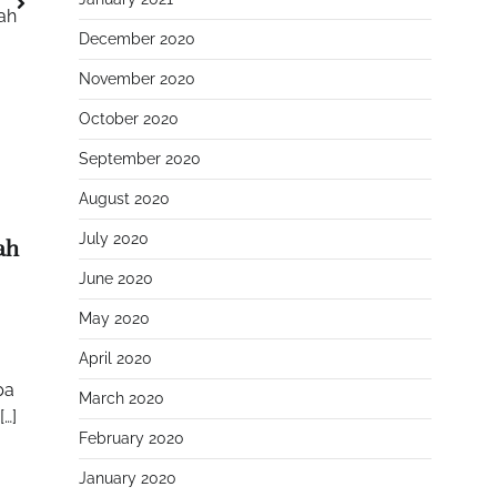
ah
December 2020
November 2020
October 2020
September 2020
August 2020
July 2020
ah
June 2020
May 2020
April 2020
pa
March 2020
[…]
February 2020
January 2020