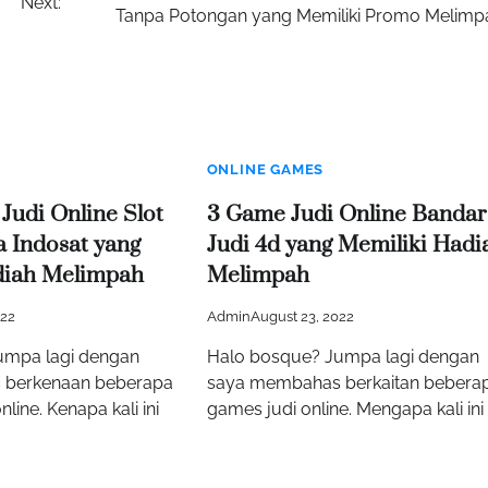
Next:
Tanpa Potongan yang Memiliki Promo Melimp
ONLINE GAMES
Judi Online Slot
3 Game Judi Online Bandar
a Indosat yang
Judi 4d yang Memiliki Hadi
diah Melimpah
Melimpah
022
Admin
August 23, 2022
umpa lagi dengan
Halo bosque? Jumpa lagi dengan
 berkenaan beberapa
saya membahas berkaitan bebera
line. Kenapa kali ini
games judi online. Mengapa kali ini 