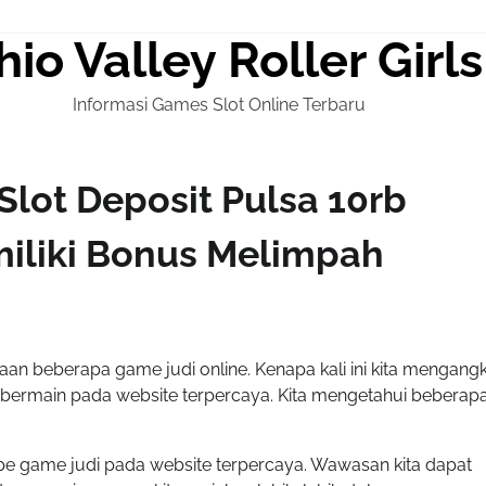
io Valley Roller Girls
Informasi Games Slot Online Terbaru
lot Deposit Pulsa 10rb
iliki Bonus Melimpah
 beberapa game judi online. Kenapa kali ini kita mengang
m bermain pada website terpercaya. Kita mengetahui beberap
pe game judi pada website terpercaya. Wawasan kita dapat