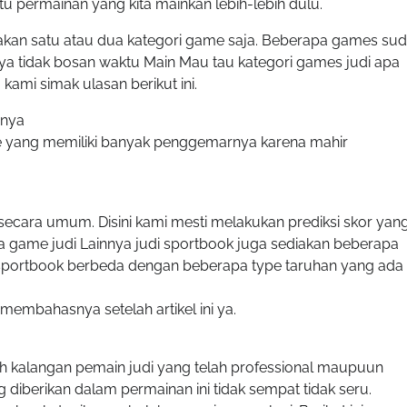
tu permainan yang kita mainkan lebih-lebih dulu.
iakan satu atau dua kategori game saja. Beberapa games su
 tidak bosan waktu Main Mau tau kategori games judi apa
kami simak ulasan berikut ini.
rnya
ine yang memiliki banyak penggemarnya karena mahir
ecara umum. Disini kami mesti melakukan prediksi skor yan
 game judi Lainnya judi sportbook juga sediakan beberapa
i sportbook berbeda dengan beberapa type taruhan yang ada
membahasnya setelah artikel ini ya.
eh kalangan pemain judi yang telah professional maupuun
diberikan dalam permainan ini tidak sempat tidak seru.