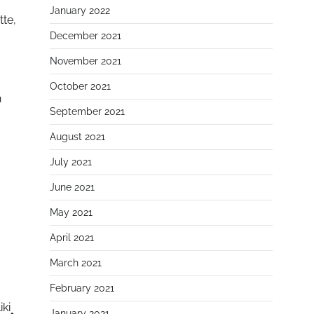
January 2022
tte,
December 2021
November 2021
October 2021
h
September 2021
August 2021
July 2021
June 2021
May 2021
April 2021
March 2021
February 2021
ki
January 2021