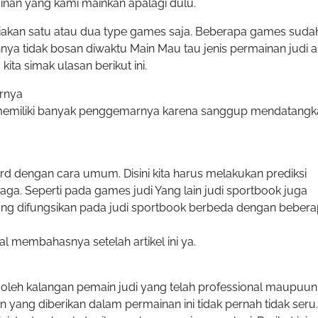
inan yang kami mainkan apalagi dulu.
ediakan satu atau dua type games saja. Beberapa games suda
a tidak bosan diwaktu Main Mau tau jenis permainan judi 
ita simak ulasan berikut ini.
rnya
ng memiliki banyak penggemarnya karena sanggup mendatang
d dengan cara umum. Disini kita harus melakukan prediksi
a. Seperti pada games judi Yang lain judi sportbook juga
yang difungsikan pada judi sportbook berbeda dengan beber
l membahasnya setelah artikel ini ya.
i oleh kalangan pemain judi yang telah professional maupuun
yang diberikan dalam permainan ini tidak pernah tidak seru.