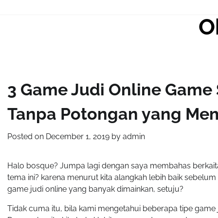
Skip
to
Oh
content
3 Game Judi Online Game S
Tanpa Potongan yang Mem
Posted on
December 1, 2019
by
admin
Halo bosque? Jumpa lagi dengan saya membahas berkaitan
tema ini? karena menurut kita alangkah lebih baik sebel
game judi online yang banyak dimainkan, setuju?
Tidak cuma itu, bila kami mengetahui beberapa tipe game 