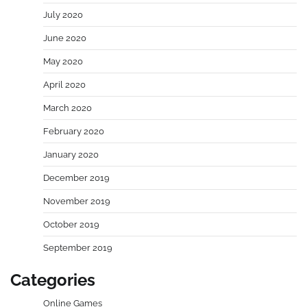
July 2020
June 2020
May 2020
April 2020
March 2020
February 2020
January 2020
December 2019
November 2019
October 2019
September 2019
Categories
Online Games