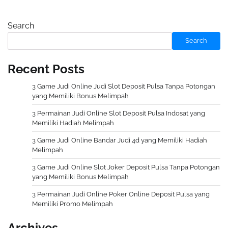
Search
Search
Recent Posts
3 Game Judi Online Judi Slot Deposit Pulsa Tanpa Potongan
yang Memiliki Bonus Melimpah
3 Permainan Judi Online Slot Deposit Pulsa Indosat yang
Memiliki Hadiah Melimpah
3 Game Judi Online Bandar Judi 4d yang Memiliki Hadiah
Melimpah
3 Game Judi Online Slot Joker Deposit Pulsa Tanpa Potongan
yang Memiliki Bonus Melimpah
3 Permainan Judi Online Poker Online Deposit Pulsa yang
Memiliki Promo Melimpah
Archives