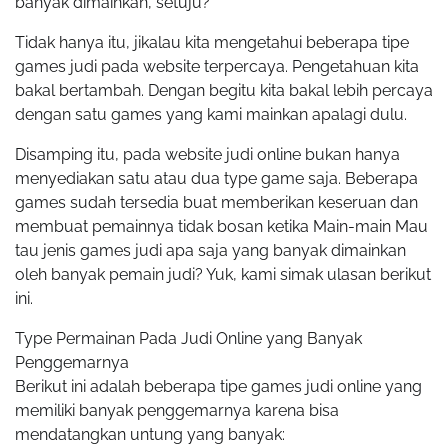
banyak dimainkan, setuju?
Tidak hanya itu, jikalau kita mengetahui beberapa tipe
games judi pada website terpercaya. Pengetahuan kita
bakal bertambah. Dengan begitu kita bakal lebih percaya
dengan satu games yang kami mainkan apalagi dulu.
Disamping itu, pada website judi online bukan hanya
menyediakan satu atau dua type game saja. Beberapa
games sudah tersedia buat memberikan keseruan dan
membuat pemainnya tidak bosan ketika Main-main Mau
tau jenis games judi apa saja yang banyak dimainkan
oleh banyak pemain judi? Yuk, kami simak ulasan berikut
ini.
Type Permainan Pada Judi Online yang Banyak
Penggemarnya
Berikut ini adalah beberapa tipe games judi online yang
memiliki banyak penggemarnya karena bisa
mendatangkan untung yang banyak: