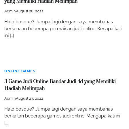
yang Memiliki Hadiah Melimpah
Admin
August 28, 2022
Halo bosque? Jumpa lagi dengan saya membahas
berkenaan beberapa permainan judi online. Kenapa kali
ini […]
ONLINE GAMES
3 Game Judi Online Bandar Judi 4d yang Memiliki
Hadiah Melimpah
Admin
August 23, 2022
Halo bosque? Jumpa lagi dengan saya membahas
berkaitan beberapa games judi online. Mengapa kali ini
[…]