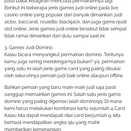
pasti bakal ketagihan mencoba permainannya lagi.
Berikut ini beberapa jenis games judi online pada live
casino online yang populer dan banyak dimainkan: judi
sicbo, baccarat, roulette, blackjack, dan juga game njudi
slot online. Jenis games judi online tersebut tidak sempat
tidak ramai dimainkan dari dulu sampai saat ini.
3. Games Judi Domino
Kalau bicara menyangkut permainan domino. Tentunya
kamu juga sering mendengarnya bukan? ya, permainan
yang satu ini ialah jenis game card yang paling disukai
oleh seluruhnya pemain judi baik online ataupun offline.
Bahkan pemain yang baru main-main judi saja pasti
sanggup memainkan games ini. Salah satu jenis game
domino yang paling digemari ialah dominoqq. Di mana
kami harus melakukan kombinasi kartu sejumlah 4 Card
Kalau kita dapat mendapati nilai card berjumlah 9, kita
berhasil mendapatkan angka qiu yang mahir
memberikan kemenangan.