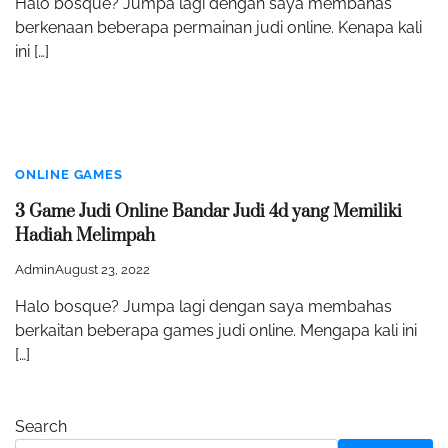
Halo bosque? Jumpa lagi dengan saya membahas
berkenaan beberapa permainan judi online. Kenapa kali
ini […]
ONLINE GAMES
3 Game Judi Online Bandar Judi 4d yang Memiliki
Hadiah Melimpah
Admin
August 23, 2022
Halo bosque? Jumpa lagi dengan saya membahas
berkaitan beberapa games judi online. Mengapa kali ini
[…]
Search