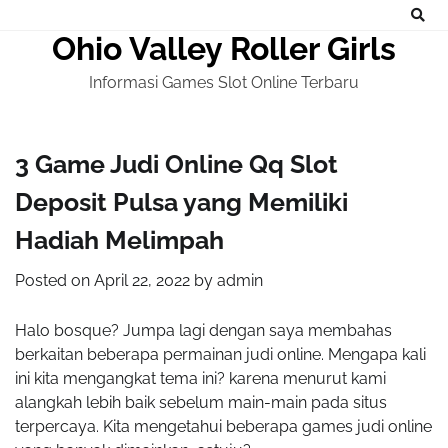
Skip
to
Ohio Valley Roller Girls
content
Informasi Games Slot Online Terbaru
3 Game Judi Online Qq Slot
Deposit Pulsa yang Memiliki
Hadiah Melimpah
Posted on
April 22, 2022
by
admin
Halo bosque? Jumpa lagi dengan saya membahas
berkaitan beberapa permainan judi online. Mengapa kali
ini kita mengangkat tema ini? karena menurut kami
alangkah lebih baik sebelum main-main pada situs
terpercaya. Kita mengetahui beberapa games judi online