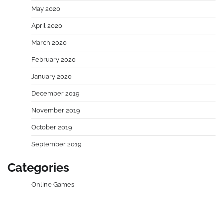
May 2020
April 2020
March 2020
February 2020
January 2020
December 2019
November 2019
October 2019
September 2019
Categories
Online Games