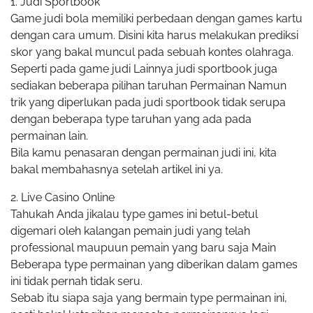
1. Judi Sportbook
Game judi bola memiliki perbedaan dengan games kartu
dengan cara umum. Disini kita harus melakukan prediksi
skor yang bakal muncul pada sebuah kontes olahraga.
Seperti pada game judi Lainnya judi sportbook juga
sediakan beberapa pilihan taruhan Permainan Namun
trik yang diperlukan pada judi sportbook tidak serupa
dengan beberapa type taruhan yang ada pada
permainan lain.
Bila kamu penasaran dengan permainan judi ini, kita
bakal membahasnya setelah artikel ini ya.
2. Live Casino Online
Tahukah Anda jikalau type games ini betul-betul
digemari oleh kalangan pemain judi yang telah
professional maupuun pemain yang baru saja Main
Beberapa type permainan yang diberikan dalam games
ini tidak pernah tidak seru.
Sebab itu siapa saja yang bermain type permainan ini,