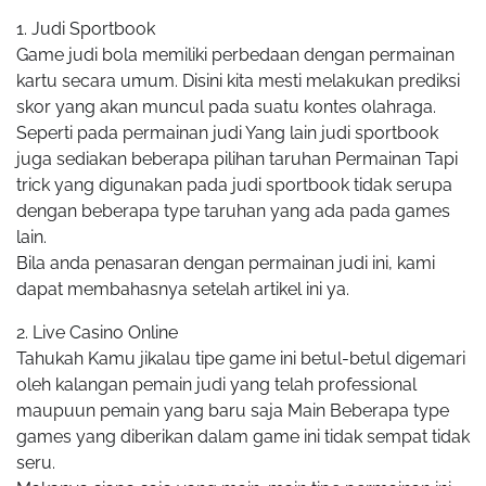
1. Judi Sportbook
Game judi bola memiliki perbedaan dengan permainan
kartu secara umum. Disini kita mesti melakukan prediksi
skor yang akan muncul pada suatu kontes olahraga.
Seperti pada permainan judi Yang lain judi sportbook
juga sediakan beberapa pilihan taruhan Permainan Tapi
trick yang digunakan pada judi sportbook tidak serupa
dengan beberapa type taruhan yang ada pada games
lain.
Bila anda penasaran dengan permainan judi ini, kami
dapat membahasnya setelah artikel ini ya.
2. Live Casino Online
Tahukah Kamu jikalau tipe game ini betul-betul digemari
oleh kalangan pemain judi yang telah professional
maupuun pemain yang baru saja Main Beberapa type
games yang diberikan dalam game ini tidak sempat tidak
seru.