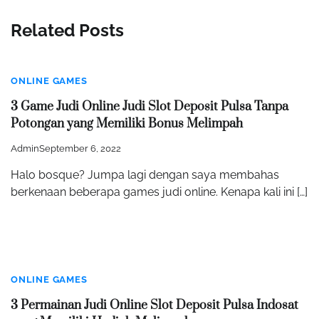
Related Posts
ONLINE GAMES
3 Game Judi Online Judi Slot Deposit Pulsa Tanpa
Potongan yang Memiliki Bonus Melimpah
Admin
September 6, 2022
Halo bosque? Jumpa lagi dengan saya membahas
berkenaan beberapa games judi online. Kenapa kali ini […]
ONLINE GAMES
3 Permainan Judi Online Slot Deposit Pulsa Indosat