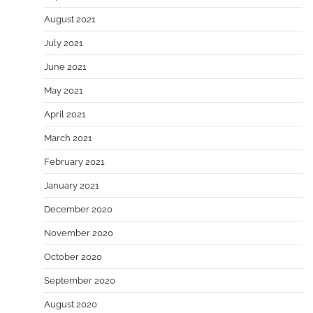
August 2021
July 2021
June 2021
May 2021
April 2021
March 2021
February 2021
January 2021
December 2020
November 2020
October 2020
September 2020
August 2020