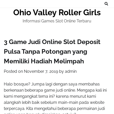
Skip
to
Ohio Valley Roller Girls
content
Informasi Games Slot Online Terbaru
3 Game Judi Online Slot Deposit
Pulsa Tanpa Potongan yang
Memiliki Hadiah Melimpah
Posted on
November 7, 2019
by
admin
Halo bosque? Jumpa lagi dengan saya membahas
berkenaan beberapa game judi online. Mengapa kali ini
kami mengangkat tema ini? karena menurut kami
alangkah lebih baik sebelum main-main pada website
terpercaya. Kita mengetahui beberapa permainan judi