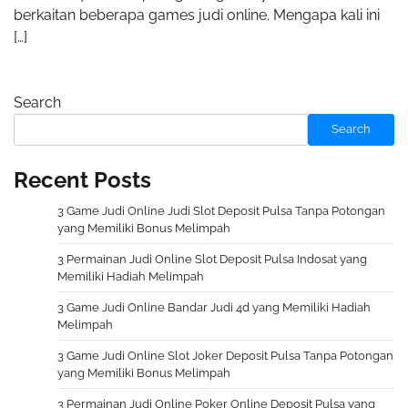
berkaitan beberapa games judi online. Mengapa kali ini
[…]
Search
Search
Recent Posts
3 Game Judi Online Judi Slot Deposit Pulsa Tanpa Potongan
yang Memiliki Bonus Melimpah
3 Permainan Judi Online Slot Deposit Pulsa Indosat yang
Memiliki Hadiah Melimpah
3 Game Judi Online Bandar Judi 4d yang Memiliki Hadiah
Melimpah
3 Game Judi Online Slot Joker Deposit Pulsa Tanpa Potongan
yang Memiliki Bonus Melimpah
3 Permainan Judi Online Poker Online Deposit Pulsa yang