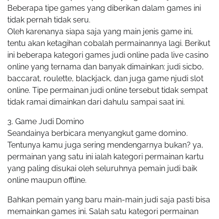
Beberapa tipe games yang diberikan dalam games ini
tidak pernah tidak seru.
Oleh karenanya siapa saja yang main jenis game ini,
tentu akan ketagihan cobalah permainannya lagi. Berikut
ini beberapa kategori games judi online pada live casino
online yang ternama dan banyak dimainkan: judi sicbo,
baccarat, roulette, blackjack, dan juga game njudi slot
online. Tipe permainan judi online tersebut tidak sempat
tidak ramai dimainkan dari dahulu sampai saat ini.
3. Game Judi Domino
Seandainya berbicara menyangkut game domino.
Tentunya kamu juga sering mendengarnya bukan? ya,
permainan yang satu ini ialah kategori permainan kartu
yang paling disukai oleh seluruhnya pemain judi baik
online maupun offline.
Bahkan pemain yang baru main-main judi saja pasti bisa
memainkan games ini. Salah satu kategori permainan