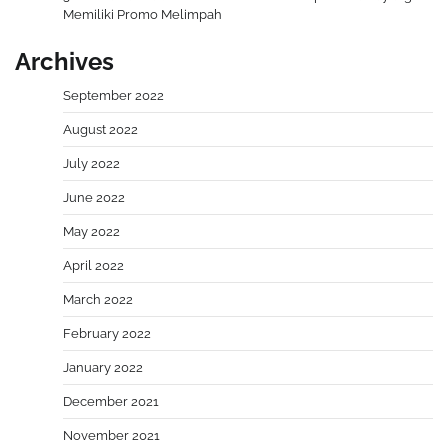
Memiliki Promo Melimpah
Archives
September 2022
August 2022
July 2022
June 2022
May 2022
April 2022
March 2022
February 2022
January 2022
December 2021
November 2021