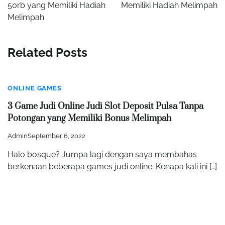
50rb yang Memiliki Hadiah
Memiliki Hadiah Melimpah
Melimpah
Related Posts
ONLINE GAMES
3 Game Judi Online Judi Slot Deposit Pulsa Tanpa
Potongan yang Memiliki Bonus Melimpah
Admin
September 6, 2022
Halo bosque? Jumpa lagi dengan saya membahas
berkenaan beberapa games judi online. Kenapa kali ini […]