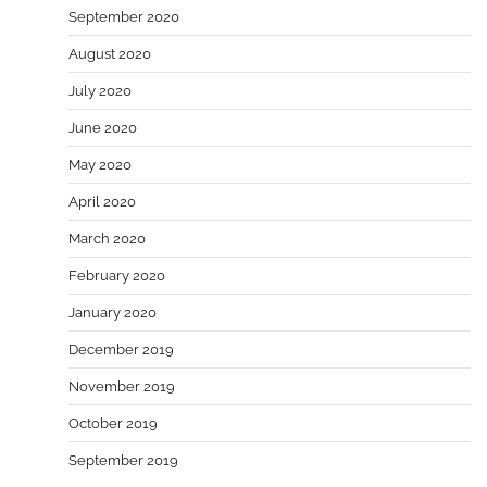
September 2020
August 2020
July 2020
June 2020
May 2020
April 2020
March 2020
February 2020
January 2020
December 2019
November 2019
October 2019
September 2019