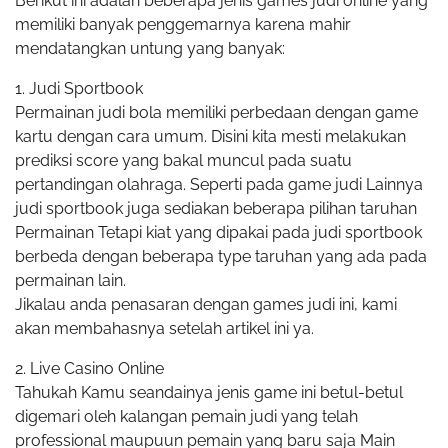
Berikut ini adalah beberapa jenis games judi online yang
memiliki banyak penggemarnya karena mahir
mendatangkan untung yang banyak:
1. Judi Sportbook
Permainan judi bola memiliki perbedaan dengan game
kartu dengan cara umum. Disini kita mesti melakukan
prediksi score yang bakal muncul pada suatu
pertandingan olahraga. Seperti pada game judi Lainnya
judi sportbook juga sediakan beberapa pilihan taruhan
Permainan Tetapi kiat yang dipakai pada judi sportbook
berbeda dengan beberapa type taruhan yang ada pada
permainan lain.
Jikalau anda penasaran dengan games judi ini, kami
akan membahasnya setelah artikel ini ya.
2. Live Casino Online
Tahukah Kamu seandainya jenis game ini betul-betul
digemari oleh kalangan pemain judi yang telah
professional maupuun pemain yang baru saja Main