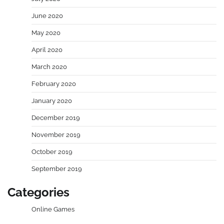
June 2020
May 2020
April 2020
March 2020
February 2020
January 2020
December 2019
November 2019
October 2019
September 2019
Categories
Online Games