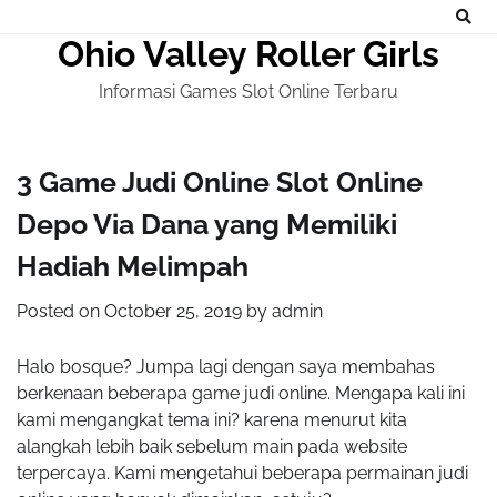
Skip
to
Ohio Valley Roller Girls
content
Informasi Games Slot Online Terbaru
3 Game Judi Online Slot Online
Depo Via Dana yang Memiliki
Hadiah Melimpah
Posted on
October 25, 2019
by
admin
Halo bosque? Jumpa lagi dengan saya membahas
berkenaan beberapa game judi online. Mengapa kali ini
kami mengangkat tema ini? karena menurut kita
alangkah lebih baik sebelum main pada website
terpercaya. Kami mengetahui beberapa permainan judi