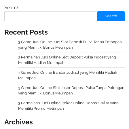
Search
Search
Recent Posts
3 Game Judi Online Judi Slot Deposit Pulsa Tanpa Potongan
yang Memiliki Bonus Melimpah
3 Permainan Judi Online Slot Deposit Pulsa Indosat yang
Memiliki Hadiah Melimpah
3 Game Judi Online Bandar Judi 4d yang Memiliki Hadiah
Melimpah
3 Game Judi Online Slot Joker Deposit Pulsa Tanpa Potongan
yang Memiliki Bonus Melimpah
3 Permainan Judi Online Poker Online Deposit Pulsa yang
Memiliki Promo Melimpah
Archives