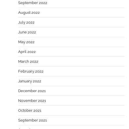
September 2022
August 2022
July 2022
June 2022
May 2022
April 2022
March 2022
February 2022
January 2022
December 2021
November 2021
October 2021
September 2021