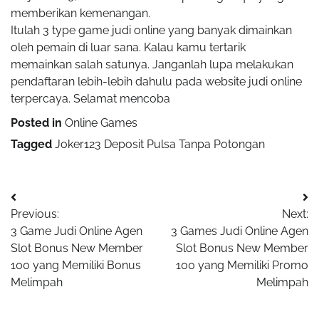
memberikan kemenangan.
Itulah 3 type game judi online yang banyak dimainkan
oleh pemain di luar sana. Kalau kamu tertarik
memainkan salah satunya. Janganlah lupa melakukan
pendaftaran lebih-lebih dahulu pada website judi online
terpercaya. Selamat mencoba
Posted in
Online Games
Tagged
Joker123 Deposit Pulsa Tanpa Potongan
Post
Previous:
Next:
navigation
3 Game Judi Online Agen
3 Games Judi Online Agen
Slot Bonus New Member
Slot Bonus New Member
100 yang Memiliki Bonus
100 yang Memiliki Promo
Melimpah
Melimpah