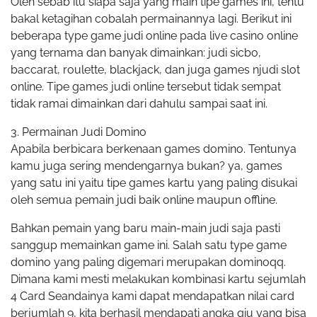
Oleh sebab itu siapa saja yang main tipe games ini, tentu
bakal ketagihan cobalah permainannya lagi. Berikut ini
beberapa type game judi online pada live casino online
yang ternama dan banyak dimainkan: judi sicbo,
baccarat, roulette, blackjack, dan juga games njudi slot
online. Tipe games judi online tersebut tidak sempat
tidak ramai dimainkan dari dahulu sampai saat ini.
3. Permainan Judi Domino
Apabila berbicara berkenaan games domino. Tentunya
kamu juga sering mendengarnya bukan? ya, games
yang satu ini yaitu tipe games kartu yang paling disukai
oleh semua pemain judi baik online maupun offline.
Bahkan pemain yang baru main-main judi saja pasti
sanggup memainkan game ini. Salah satu type game
domino yang paling digemari merupakan dominoqq.
Dimana kami mesti melakukan kombinasi kartu sejumlah
4 Card Seandainya kami dapat mendapatkan nilai card
berjumlah 9, kita berhasil mendapati angka qiu yang bisa