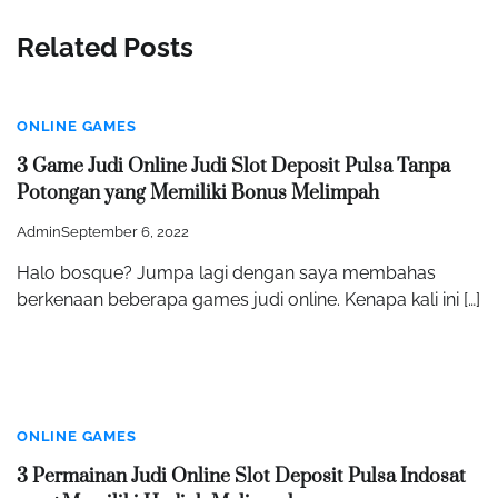
Related Posts
ONLINE GAMES
3 Game Judi Online Judi Slot Deposit Pulsa Tanpa
Potongan yang Memiliki Bonus Melimpah
Admin
September 6, 2022
Halo bosque? Jumpa lagi dengan saya membahas
berkenaan beberapa games judi online. Kenapa kali ini […]
ONLINE GAMES
3 Permainan Judi Online Slot Deposit Pulsa Indosat