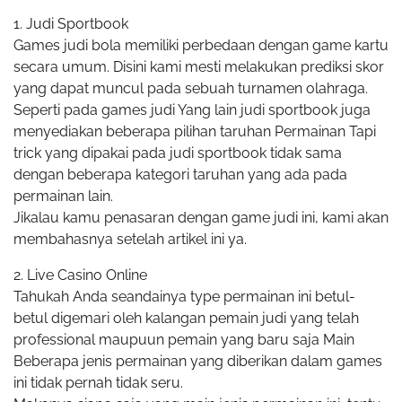
1. Judi Sportbook
Games judi bola memiliki perbedaan dengan game kartu
secara umum. Disini kami mesti melakukan prediksi skor
yang dapat muncul pada sebuah turnamen olahraga.
Seperti pada games judi Yang lain judi sportbook juga
menyediakan beberapa pilihan taruhan Permainan Tapi
trick yang dipakai pada judi sportbook tidak sama
dengan beberapa kategori taruhan yang ada pada
permainan lain.
Jikalau kamu penasaran dengan game judi ini, kami akan
membahasnya setelah artikel ini ya.
2. Live Casino Online
Tahukah Anda seandainya type permainan ini betul-
betul digemari oleh kalangan pemain judi yang telah
professional maupuun pemain yang baru saja Main
Beberapa jenis permainan yang diberikan dalam games
ini tidak pernah tidak seru.