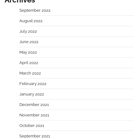
September 2022
August 2022
July 2022
June 2022
May 2022
April 2022
March 2022
February 2022
January 2022
December 2021
November 2021
October 2021
September 2021