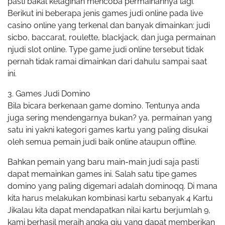
pasti bakal ketagihan mencoba permainannya lagi.
Berikut ini beberapa jenis games judi online pada live
casino online yang terkenal dan banyak dimainkan: judi
sicbo, baccarat, roulette, blackjack, dan juga permainan
njudi slot online. Type game judi online tersebut tidak
pernah tidak ramai dimainkan dari dahulu sampai saat
ini.
3. Games Judi Domino
Bila bicara berkenaan game domino. Tentunya anda
juga sering mendengarnya bukan? ya, permainan yang
satu ini yakni kategori games kartu yang paling disukai
oleh semua pemain judi baik online ataupun offline.
Bahkan pemain yang baru main-main judi saja pasti
dapat memainkan games ini. Salah satu tipe games
domino yang paling digemari adalah dominoqq. Di mana
kita harus melakukan kombinasi kartu sebanyak 4 Kartu
Jikalau kita dapat mendapatkan nilai kartu berjumlah 9,
kami berhasil meraih angka qiu yang dapat memberikan