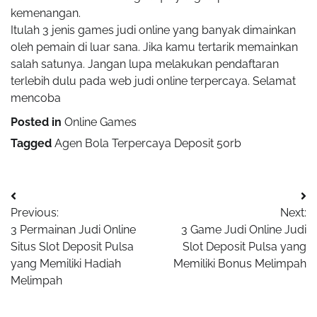
kemenangan.
Itulah 3 jenis games judi online yang banyak dimainkan
oleh pemain di luar sana. Jika kamu tertarik memainkan
salah satunya. Jangan lupa melakukan pendaftaran
terlebih dulu pada web judi online terpercaya. Selamat
mencoba
Posted in
Online Games
Tagged
Agen Bola Terpercaya Deposit 50rb
Post
Previous:
Next:
navigation
3 Permainan Judi Online
3 Game Judi Online Judi
Situs Slot Deposit Pulsa
Slot Deposit Pulsa yang
yang Memiliki Hadiah
Memiliki Bonus Melimpah
Melimpah