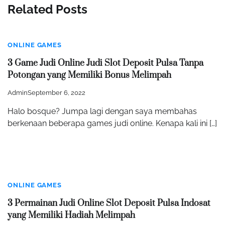
Related Posts
ONLINE GAMES
3 Game Judi Online Judi Slot Deposit Pulsa Tanpa
Potongan yang Memiliki Bonus Melimpah
Admin
September 6, 2022
Halo bosque? Jumpa lagi dengan saya membahas
berkenaan beberapa games judi online. Kenapa kali ini […]
ONLINE GAMES
3 Permainan Judi Online Slot Deposit Pulsa Indosat
yang Memiliki Hadiah Melimpah