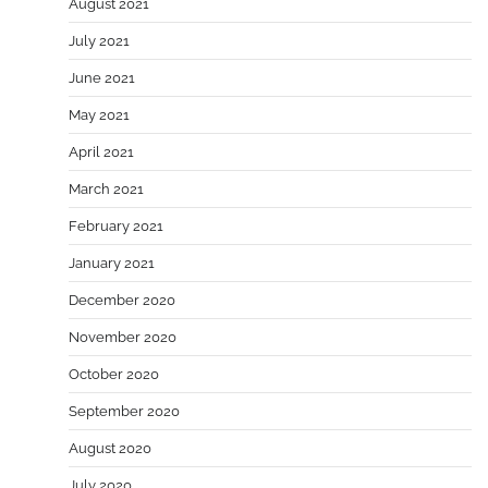
August 2021
July 2021
June 2021
May 2021
April 2021
March 2021
February 2021
January 2021
December 2020
November 2020
October 2020
September 2020
August 2020
July 2020