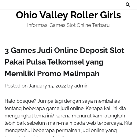
Skip
to
Ohio Valley Roller Girls
content
Informasi Games Slot Online Terbaru
3 Games Judi Online Deposit Slot
Pakai Pulsa Telkomsel yang
Memiliki Promo Melimpah
Posted on
January 15, 2022
by
admin
Halo bosque? Jumpa lagi dengan saya membahas
tentang beberapa game judi online. Kenapa kali ini kita
mengangkat tema ini? karena menurut kami alangkah
lebih baik sebelum main-main pada web terpercaya. Kita
mengetahui beberapa permainan judi online yang