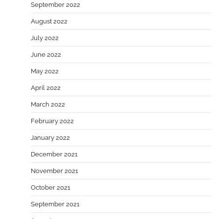
September 2022
August 2022
July 2022
June 2022
May 2022
April 2022
March 2022
February 2022
January 2022
December 2021
November 2021
October 2021
September 2021