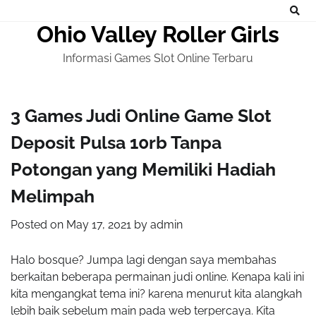
Skip
to
Ohio Valley Roller Girls
content
Informasi Games Slot Online Terbaru
3 Games Judi Online Game Slot
Deposit Pulsa 10rb Tanpa
Potongan yang Memiliki Hadiah
Melimpah
Posted on
May 17, 2021
by
admin
Halo bosque? Jumpa lagi dengan saya membahas
berkaitan beberapa permainan judi online. Kenapa kali ini
kita mengangkat tema ini? karena menurut kita alangkah
lebih baik sebelum main pada web terpercaya. Kita