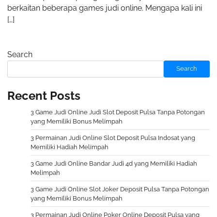
berkaitan beberapa games judi online. Mengapa kali ini
[…]
Search
Search
Recent Posts
3 Game Judi Online Judi Slot Deposit Pulsa Tanpa Potongan
yang Memiliki Bonus Melimpah
3 Permainan Judi Online Slot Deposit Pulsa Indosat yang
Memiliki Hadiah Melimpah
3 Game Judi Online Bandar Judi 4d yang Memiliki Hadiah
Melimpah
3 Game Judi Online Slot Joker Deposit Pulsa Tanpa Potongan
yang Memiliki Bonus Melimpah
3 Permainan Judi Online Poker Online Deposit Pulsa yang