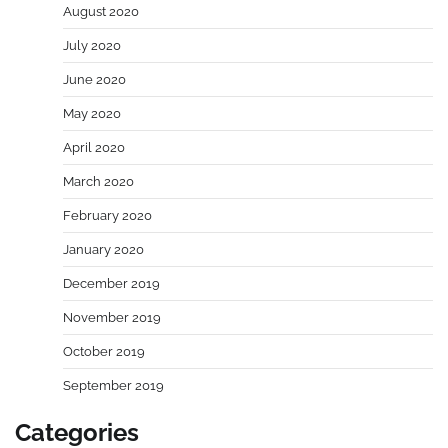
August 2020
July 2020
June 2020
May 2020
April 2020
March 2020
February 2020
January 2020
December 2019
November 2019
October 2019
September 2019
Categories