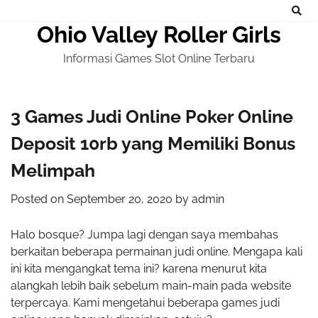
Skip
to
Ohio Valley Roller Girls
content
Informasi Games Slot Online Terbaru
3 Games Judi Online Poker Online
Deposit 10rb yang Memiliki Bonus
Melimpah
Posted on
September 20, 2020
by
admin
Halo bosque? Jumpa lagi dengan saya membahas
berkaitan beberapa permainan judi online. Mengapa kali
ini kita mengangkat tema ini? karena menurut kita
alangkah lebih baik sebelum main-main pada website
terpercaya. Kami mengetahui beberapa games judi