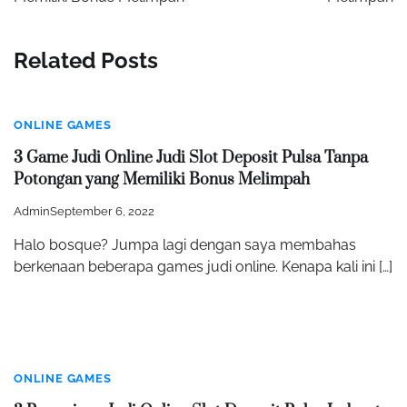
Related Posts
ONLINE GAMES
3 Game Judi Online Judi Slot Deposit Pulsa Tanpa
Potongan yang Memiliki Bonus Melimpah
Admin
September 6, 2022
Halo bosque? Jumpa lagi dengan saya membahas
berkenaan beberapa games judi online. Kenapa kali ini […]
ONLINE GAMES