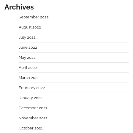
Archives
September 2022
August 2022
July 2022
June 2022
May 2022
April 2022
March 2022
February 2022
January 2022
December 2021
November 2021
October 2021