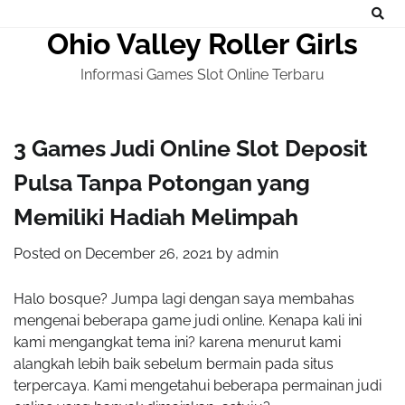
Skip
to
Ohio Valley Roller Girls
content
Informasi Games Slot Online Terbaru
3 Games Judi Online Slot Deposit
Pulsa Tanpa Potongan yang
Memiliki Hadiah Melimpah
Posted on
December 26, 2021
by
admin
Halo bosque? Jumpa lagi dengan saya membahas
mengenai beberapa game judi online. Kenapa kali ini
kami mengangkat tema ini? karena menurut kami
alangkah lebih baik sebelum bermain pada situs
terpercaya. Kami mengetahui beberapa permainan judi