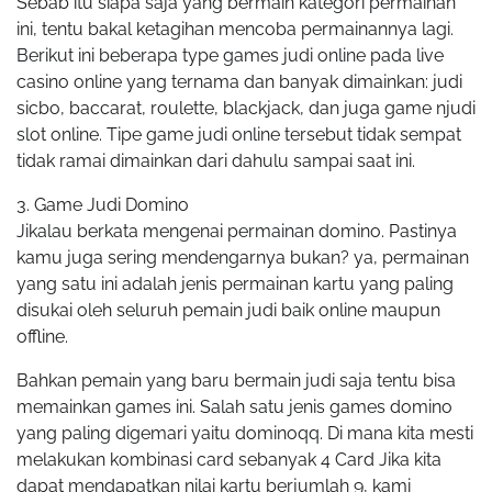
Sebab itu siapa saja yang bermain kategori permainan
ini, tentu bakal ketagihan mencoba permainannya lagi.
Berikut ini beberapa type games judi online pada live
casino online yang ternama dan banyak dimainkan: judi
sicbo, baccarat, roulette, blackjack, dan juga game njudi
slot online. Tipe game judi online tersebut tidak sempat
tidak ramai dimainkan dari dahulu sampai saat ini.
3. Game Judi Domino
Jikalau berkata mengenai permainan domino. Pastinya
kamu juga sering mendengarnya bukan? ya, permainan
yang satu ini adalah jenis permainan kartu yang paling
disukai oleh seluruh pemain judi baik online maupun
offline.
Bahkan pemain yang baru bermain judi saja tentu bisa
memainkan games ini. Salah satu jenis games domino
yang paling digemari yaitu dominoqq. Di mana kita mesti
melakukan kombinasi card sebanyak 4 Card Jika kita
dapat mendapatkan nilai kartu berjumlah 9, kami