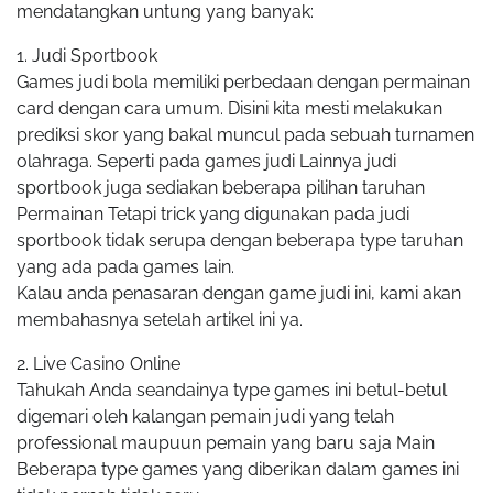
mendatangkan untung yang banyak:
1. Judi Sportbook
Games judi bola memiliki perbedaan dengan permainan
card dengan cara umum. Disini kita mesti melakukan
prediksi skor yang bakal muncul pada sebuah turnamen
olahraga. Seperti pada games judi Lainnya judi
sportbook juga sediakan beberapa pilihan taruhan
Permainan Tetapi trick yang digunakan pada judi
sportbook tidak serupa dengan beberapa type taruhan
yang ada pada games lain.
Kalau anda penasaran dengan game judi ini, kami akan
membahasnya setelah artikel ini ya.
2. Live Casino Online
Tahukah Anda seandainya type games ini betul-betul
digemari oleh kalangan pemain judi yang telah
professional maupuun pemain yang baru saja Main
Beberapa type games yang diberikan dalam games ini