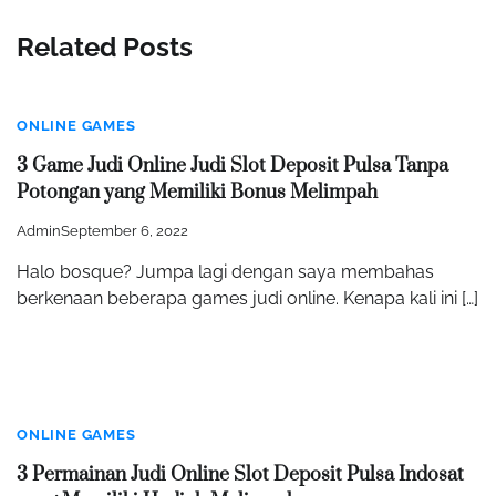
Related Posts
ONLINE GAMES
3 Game Judi Online Judi Slot Deposit Pulsa Tanpa
Potongan yang Memiliki Bonus Melimpah
Admin
September 6, 2022
Halo bosque? Jumpa lagi dengan saya membahas
berkenaan beberapa games judi online. Kenapa kali ini […]
ONLINE GAMES
3 Permainan Judi Online Slot Deposit Pulsa Indosat