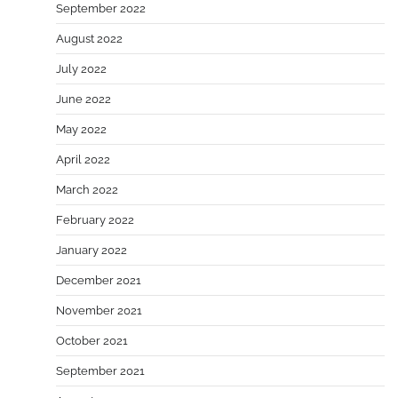
September 2022
August 2022
July 2022
June 2022
May 2022
April 2022
March 2022
February 2022
January 2022
December 2021
November 2021
October 2021
September 2021