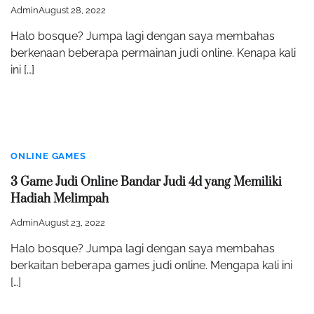
Admin
August 28, 2022
Halo bosque? Jumpa lagi dengan saya membahas
berkenaan beberapa permainan judi online. Kenapa kali
ini […]
ONLINE GAMES
3 Game Judi Online Bandar Judi 4d yang Memiliki
Hadiah Melimpah
Admin
August 23, 2022
Halo bosque? Jumpa lagi dengan saya membahas
berkaitan beberapa games judi online. Mengapa kali ini
[…]