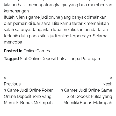
kita berhasil mendapati angka qiu yang bisa memberikan
kemenangan.
Itulah 3 jenis game judi online yang banyak dimainkan
oleh pemain di luar sana. Bila kamu tertarik memainkan
salah satunya. Janganlah lupa melakukan pendaftaran
terlebih dulu pada situs judi online terpercaya. Selamat
mencoba
Posted in
Online Games
Tagged
Slot Online Deposit Pulsa Tanpa Potongan
Post
Previous:
Next:
navigation
3 Game Judi Online Poker
3 Games Judi Online Game
Online Deposit 10rb yang
Slot Deposit Pulsa yang
Memiliki Bonus Melimpah
Memiliki Bonus Melimpah