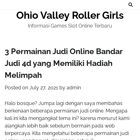
Skip
to
Ohio Valley Roller Girls
content
Informasi Games Slot Online Terbaru
3 Permainan Judi Online Bandar
Judi 4d yang Memiliki Hadiah
Melimpah
Posted on
July 27, 2021
by
admin
Halo bosque? Jumpa lagi dengan saya membahas
berkenaan beberapa permainan judi online. Mengapa
kali ini kita mengangkat tema ini? karena menurut kami
alangkah lebih baik sebelum bermain pada web
terpercaya. Kita mengetahui beberapa permainan judi