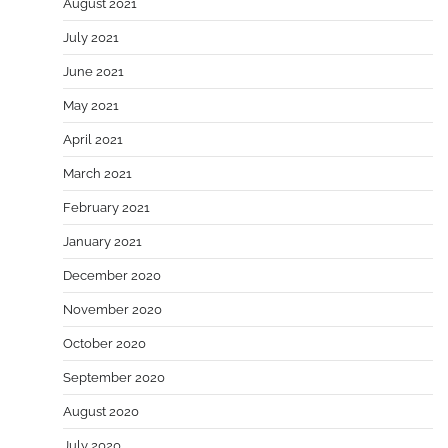
August 2021
July 2021
June 2021
May 2021
April 2021
March 2021
February 2021
January 2021
December 2020
November 2020
October 2020
September 2020
August 2020
July 2020