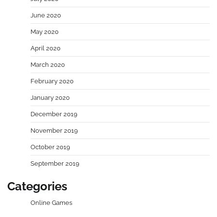
June 2020
May 2020
April 2020
March 2020
February 2020
January 2020
December 2019
November 2019
October 2019
September 2019
Categories
Online Games