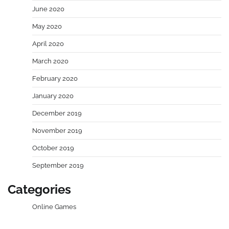
June 2020
May 2020
April 2020
March 2020
February 2020
January 2020
December 2019
November 2019
October 2019
September 2019
Categories
Online Games