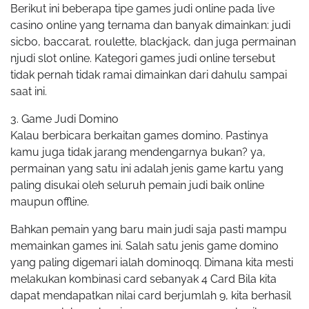
Berikut ini beberapa tipe games judi online pada live
casino online yang ternama dan banyak dimainkan: judi
sicbo, baccarat, roulette, blackjack, dan juga permainan
njudi slot online. Kategori games judi online tersebut
tidak pernah tidak ramai dimainkan dari dahulu sampai
saat ini.
3. Game Judi Domino
Kalau berbicara berkaitan games domino. Pastinya
kamu juga tidak jarang mendengarnya bukan? ya,
permainan yang satu ini adalah jenis game kartu yang
paling disukai oleh seluruh pemain judi baik online
maupun offline.
Bahkan pemain yang baru main judi saja pasti mampu
memainkan games ini. Salah satu jenis game domino
yang paling digemari ialah dominoqq. Dimana kita mesti
melakukan kombinasi card sebanyak 4 Card Bila kita
dapat mendapatkan nilai card berjumlah 9, kita berhasil