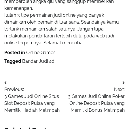
memperoleh angka qiu yang sanggup memberikan
kemenangan.
Itulah 3 tipe permainan judi online yang banyak
dimainkan oleh pemain di luar sana. Seandainya kamu
tertarik memainkan salah satunya. Jangan lupa
melakukan pendaftaran terlebih dulu pada web judi
online terpercaya. Selamat mencoba
Posted in
Online Games
Tagged
Bandar Judi 4d
Post
Previous:
Next:
navigation
3 Games Judi Online Situs
3 Games Judi Online Poker
Slot Deposit Pulsa yang
Online Deposit Pulsa yang
Memiliki Hadiah Melimpah
Memiliki Bonus Melimpah