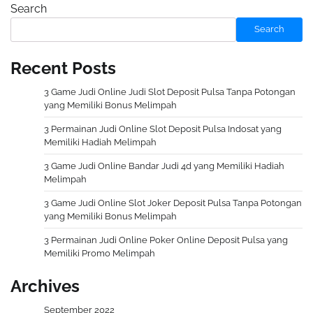
Search
Search
Recent Posts
3 Game Judi Online Judi Slot Deposit Pulsa Tanpa Potongan
yang Memiliki Bonus Melimpah
3 Permainan Judi Online Slot Deposit Pulsa Indosat yang
Memiliki Hadiah Melimpah
3 Game Judi Online Bandar Judi 4d yang Memiliki Hadiah
Melimpah
3 Game Judi Online Slot Joker Deposit Pulsa Tanpa Potongan
yang Memiliki Bonus Melimpah
3 Permainan Judi Online Poker Online Deposit Pulsa yang
Memiliki Promo Melimpah
Archives
September 2022