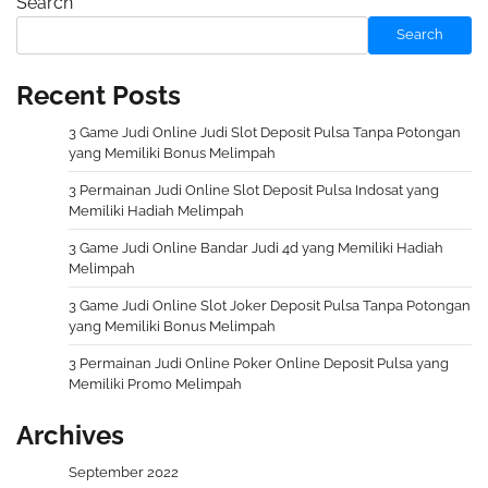
Search
Search
Recent Posts
3 Game Judi Online Judi Slot Deposit Pulsa Tanpa Potongan
yang Memiliki Bonus Melimpah
3 Permainan Judi Online Slot Deposit Pulsa Indosat yang
Memiliki Hadiah Melimpah
3 Game Judi Online Bandar Judi 4d yang Memiliki Hadiah
Melimpah
3 Game Judi Online Slot Joker Deposit Pulsa Tanpa Potongan
yang Memiliki Bonus Melimpah
3 Permainan Judi Online Poker Online Deposit Pulsa yang
Memiliki Promo Melimpah
Archives
September 2022