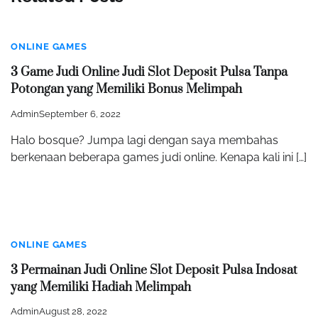
ONLINE GAMES
3 Game Judi Online Judi Slot Deposit Pulsa Tanpa
Potongan yang Memiliki Bonus Melimpah
Admin
September 6, 2022
Halo bosque? Jumpa lagi dengan saya membahas
berkenaan beberapa games judi online. Kenapa kali ini […]
ONLINE GAMES
3 Permainan Judi Online Slot Deposit Pulsa Indosat
yang Memiliki Hadiah Melimpah
Admin
August 28, 2022