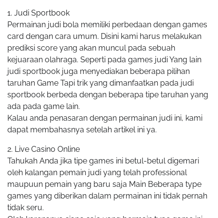
1. Judi Sportbook
Permainan judi bola memiliki perbedaan dengan games
card dengan cara umum. Disini kami harus melakukan
prediksi score yang akan muncul pada sebuah
kejuaraan olahraga. Seperti pada games judi Yang lain
judi sportbook juga menyediakan beberapa pilihan
taruhan Game Tapi trik yang dimanfaatkan pada judi
sportbook berbeda dengan beberapa tipe taruhan yang
ada pada game lain.
Kalau anda penasaran dengan permainan judi ini, kami
dapat membahasnya setelah artikel ini ya.
2. Live Casino Online
Tahukah Anda jika tipe games ini betul-betul digemari
oleh kalangan pemain judi yang telah professional
maupuun pemain yang baru saja Main Beberapa type
games yang diberikan dalam permainan ini tidak pernah
tidak seru.