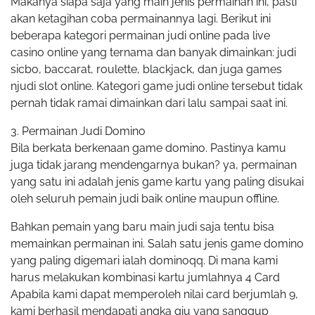
Makanya siapa saja yang main jenis permainan ini, pasti
akan ketagihan coba permainannya lagi. Berikut ini
beberapa kategori permainan judi online pada live
casino online yang ternama dan banyak dimainkan: judi
sicbo, baccarat, roulette, blackjack, dan juga games
njudi slot online. Kategori game judi online tersebut tidak
pernah tidak ramai dimainkan dari lalu sampai saat ini.
3. Permainan Judi Domino
Bila berkata berkenaan game domino. Pastinya kamu
juga tidak jarang mendengarnya bukan? ya, permainan
yang satu ini adalah jenis game kartu yang paling disukai
oleh seluruh pemain judi baik online maupun offline.
Bahkan pemain yang baru main judi saja tentu bisa
memainkan permainan ini. Salah satu jenis game domino
yang paling digemari ialah dominoqq. Di mana kami
harus melakukan kombinasi kartu jumlahnya 4 Card
Apabila kami dapat memperoleh nilai card berjumlah 9,
kami berhasil mendapati angka qiu yang sanggup