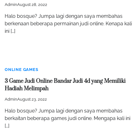
Admin
August 28, 2022
Halo bosque? Jumpa lagi dengan saya membahas
berkenaan beberapa permainan judi online. Kenapa kali
ini […]
ONLINE GAMES
3 Game Judi Online Bandar Judi 4d yang Memiliki
Hadiah Melimpah
Admin
August 23, 2022
Halo bosque? Jumpa lagi dengan saya membahas
berkaitan beberapa games judi online. Mengapa kali ini
[…]